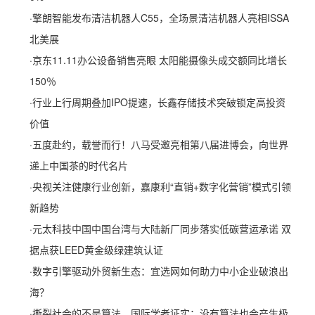
·
擎朗智能发布清洁机器人C55，全场景清洁机器人亮相ISSA
北美展
·
京东11.11办公设备销售亮眼 太阳能摄像头成交额同比增长
150％
·
行业上行周期叠加IPO提速，长鑫存储技术突破锁定高投资
价值
·
五度赴约，载誉而行！八马受邀亮相第八届进博会，向世界
递上中国茶的时代名片
·
央视关注健康行业创新，嘉康利“直销+数字化营销”模式引领
新趋势
·
元太科技中国中国台湾与大陆新厂同步落实低碳营运承诺 双
据点获LEED黄金级绿建筑认证
·
数字引擎驱动外贸新生态：宜选网如何助力中小企业破浪出
海？
·
撕裂社会的不是算法，国际学者证实：没有算法也会产生极