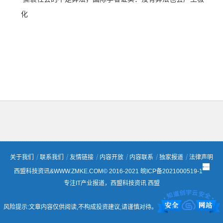
化
关于我们
┊
联系我们
┊
友情链接
┊
内容开放
┊
内容联系
┊
独家报道
┊
法律声明
西盟科技资讯&WWW.ZMKE.COM© 2016-2021
皖ICP备2021000519-1
专注IT产业报道，西盟科技资讯
西盟
风险提示:文章内容仅供阅读,不构成投资建议,请谨慎对待。