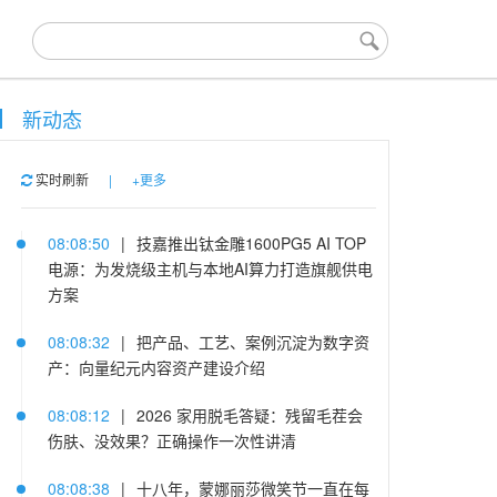
新动态
实时刷新
|
+更多
08:08:50
|
技嘉推出钛金雕1600PG5 AI TOP
电源：为发烧级主机与本地AI算力打造旗舰供电
方案
08:08:32
|
把产品、工艺、案例沉淀为数字资
产：向量纪元内容资产建设介绍
08:08:12
|
2026 家用脱毛答疑：残留毛茬会
伤肤、没效果？正确操作一次性讲清
08:08:38
|
十八年，蒙娜丽莎微笑节一直在每