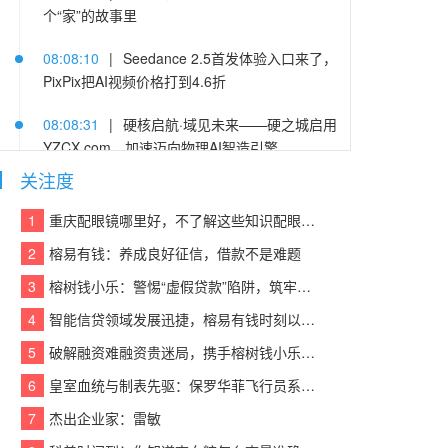
个“家”的故事里
08:08:10
|
Seedance 2.5首发体验入口来了，
PixPix把AI视频价格打到4.6折
08:08:31
|
硬核启航·域见未来——硬之城启用
YZCX.com，加速迈向物理AI智造引擎
关注度
08:08:55
|
极氪7X 105km/h后碰拆车验证，金
砖电池经得起“甄”考验
1
重庆配眼镜哪里好，不了解这些知识配眼镜会被坑！
2
榕易有钱：养成良好征信，借款不是难题
08:07:42
|
一组数据看懂2026上半年电摩：头
部企业筑壁垒，产品线加速细分化
3
榕树钱小乐：警惕“虚假贷款”陷阱，筑牢反诈“防火墙”
4
智能信贷领域发展迅捷，榕易有钱时刻以客户为中心，回报每一份信任
08:07:01
|
库存周期缩短一半，厨房家居头部
电商品牌用WPS Comate重构经营流程
5
破解融资难融资贵迷局，携手榕树钱小乐，让贷款成功触手可及
6
皇室血统与制表先驱：保罗华菲飞行员系列与百达翡丽Calatrava的百年对话
08:07:43
|
首个参与宇航标准制定的冰箱企
业，美的冰箱有哪些技术硬实力
7
杰出企业家：雷敏