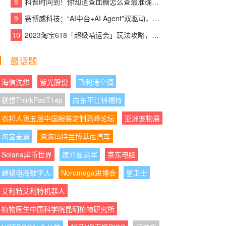
8
科普时间到！你知道查血糖怎么查最准确吗？
08:07:10
|
匠心铸就品质，创新引领未来——
富都华创谱写办公家具行业新篇章
9
赛博威科技：“AI中台+AI Agent”双驱动，【CYBER AI】智赋打造企业级AI大脑
10
2023淘宝618「超级喵运会」玩法攻略，领喵币升级猫猫瓜分5亿，附618红包口
08:07:38
|
四载深耕，向美而行：vivo 202
6“童画未来夏令营”打造儿童美育新图景
最话题
08:07:21
|
云天收夏色，一碗壮面迎秋来
海信洗烘
紫光股份
飞利浦空调
08:07:10
|
Bitget rToken费率全面升级，VIP
联想ThinkPadT14p
向东平江铃福特
及PRO用户可享受阶梯费率及手续费折扣
衣邦人第五届中国服装定制高峰论坛
亚洲宠物展
08:07:14
|
杨隐峰入选“2026浙商青年榜样”，
淘宝麦迪
泛嘉数智创新引领企业服务升级
泡泡玛特兰博基尼汽车
Solana岸币世界
媒介匣高军
京东电脑
08:07:06
|
萤石携手北京字节跳动公益基金
会、火山引擎，以AI之眼点亮“少年奇遇季”暑期
蝉镜电商数字人
Noromega进博会
星卫士
公益研学
艾利特艾利特机器人
08:07:40
|
深化“一带一路”交流合作，六国慢
植物医生中国科学院昆明植物研究所
病防控代表团到访甘李药业