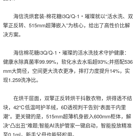
海信洗烘套装-棉花糖i3Q/Q-1・璀璨就以“活水洗、双
擎正反转、515mm超薄嵌入”为核心，给出了高性价比解
决方案。
海信棉花糖i3Q/Q-1・璀璨的活水洗技术守护健康：
健康水除真菌率99.99%，软化水去水垢超93%;并搭配536
mm大筒径，空间更大洗衣更净，摔打力度提升14%，实
现1.259洗净比。
在烘干层面，双擎正反转烘干抖散衣物，烘得透不结
块，42℃低温呵护羊绒，6D透视判干告别“表面干内里
潮”。更关键的是，515mm超薄机身嵌入600mm柜体，解
决“凸出丑”难题;智能AI洗护管家一键启动，智能投放精准
至0.1ml，新手父母也能轻松用。