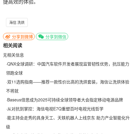
捷高效的体验。
海信 洗烘
分享到微博
分享到微信
相关阅读
无相关信息
·
QNX全球调研：中国汽车软件开发者展现监管韧性优势，抗压能力
领跑全球
·
双11选购指南——推荐一款性价比高的洗烘套装，海信让洗烘体验
不将就
·
Baseus倍思成为2025可持续全球领导者大会指定移动电源品牌
·
从对抗到掌控：海信电视E7Q重塑百吋电视光线哲学
·
能主持会走秀的具身天工、天轶机器人上线京东 助力产业智能化升
级