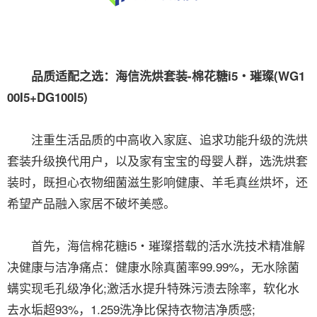
品质适配之选：海信洗烘套装-棉花糖i5・璀璨(WG1
00I5+DG100I5)
注重生活品质的中高收入家庭、追求功能升级的洗烘
套装升级换代用户，以及家有宝宝的母婴人群，选洗烘套
装时，既担心衣物细菌滋生影响健康、羊毛真丝烘坏，还
希望产品融入家居不破坏美感。
首先，海信棉花糖i5・璀璨搭载的活水洗技术精准解
决健康与洁净痛点：健康水除真菌率99.99%，无水除菌
螨实现毛孔级净化;激活水提升特殊污渍去除率，软化水
去水垢超93%，1.259洗净比保持衣物洁净质感;