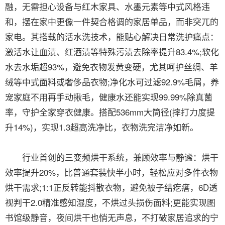
融，无需担心设备与红木家具、水墨元素等中式风格违
和，摆在家中更像一件契合格调的家居单品，而非突兀的
家电。其搭载的活水洗技术，能贴心解决日常洗护痛点：
激活水让血渍、红酒渍等特殊污渍去除率提升83.4%;软化
水去水垢超93%，避免衣物发黄变硬，尤其呵护丝绸、羊
绒等中式面料或奢侈品衣物;净化水可过滤92.9%毛屑，养
宠家庭不用再手动揪毛，健康水还能实现99.99%除真菌
率，守护全家穿衣健康。搭配536mm大筒径(摔打力度提
升14%)，实现1.3超高洗净比，衣物洗完洁净如新。
行业首创的三变频烘干系统，兼顾效率与静谧：烘干
效率提升20%，比普通套装快半小时，轻松应对多件衣物
烘干需求;1:1正反转能抖散衣物，避免被子结疙瘩，6D透
视判干2.0精准感知湿度，不烘过头损伤面料;更能实现图
书馆级静音，夜间烘干也悄无声息，不打破家居追求的宁