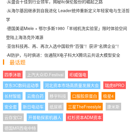
·
从盛会十佳到行业领军，揭秘itc保伦股份的崛起之路
·
从海尔基因继承到自我进化 Leader统帅重新定义年轻家电与生活哲
学
·
德国美诺Miele × 鄂尔多斯1980「羊绒机洗实验室」限时体验空间
登陆上海洛克外滩源
·
亚信科技再、再、再次入选中国软件“百强”！获评“名牌企业”！
·
AI防护，与时俱进：信通院X电子科大X腾讯云共话大模型安全
最话题
四季沐歌
上汽大众ID.Festival
iEi威强电
京东3C数码运动季
河北资本市场高质量发展大会
瑞虎8PRO
长材智能
云南白药
移宇科技
口服胶原蛋白
极星4
安全套
新日电动车
纸尿裤
三星TheFreestyle
康米斯
云存宝C2
开普勒探索机器人
红杉资本ADM资本
德国MR西电中特