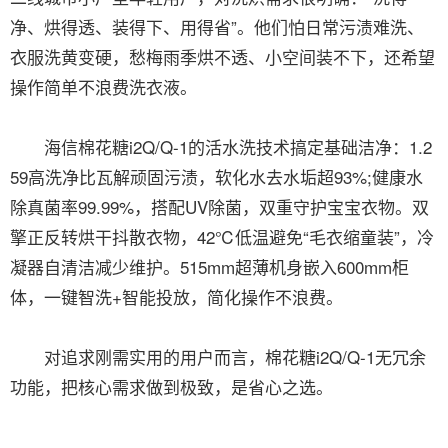
净、烘得透、装得下、用得省”。他们怕日常污渍难洗、
衣服洗黄变硬，愁梅雨季烘不透、小空间装不下，还希望
操作简单不浪费洗衣液。
海信棉花糖i2Q/Q-1的活水洗技术搞定基础洁净：1.2
59高洗净比瓦解顽固污渍，软化水去水垢超93%;健康水
除真菌率99.99%，搭配UV除菌，双重守护宝宝衣物。双
擎正反转烘干抖散衣物，42℃低温避免“毛衣缩童装”，冷
凝器自清洁减少维护。515mm超薄机身嵌入600mm柜
体，一键智洗+智能投放，简化操作不浪费。
对追求刚需实用的用户而言，棉花糖i2Q/Q-1无冗余
功能，把核心需求做到极致，是省心之选。