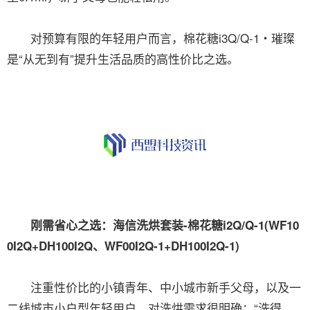
对预算有限的年轻用户而言，棉花糖i3Q/Q-1・璀璨
是“从无到有”提升生活品质的高性价比之选。
刚需省心之选：海信洗烘套装-棉花糖i2Q/Q-1(WF10
0I2Q+DH100I2Q、WF00I2Q-1+DH100I2Q-1)
注重性价比的小镇青年、中小城市新手父母，以及一
二线城市小户型年轻用户，对洗烘需求很明确：“洗得