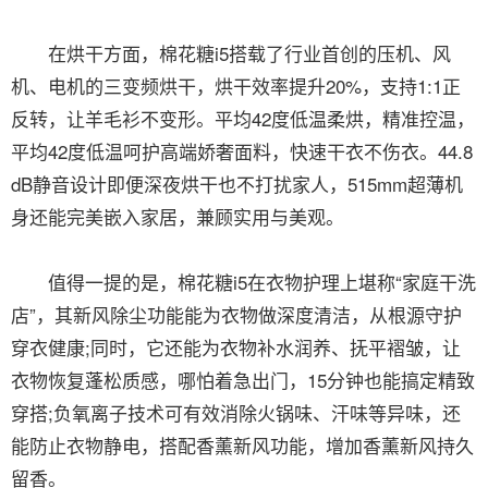
在烘干方面，棉花糖i5搭载了行业首创的压机、风
机、电机的三变频烘干，烘干效率提升20%，支持1:1正
反转，让羊毛衫不变形。平均42度低温柔烘，精准控温，
平均42度低温呵护高端娇奢面料，快速干衣不伤衣。44.8
dB静音设计即便深夜烘干也不打扰家人，515mm超薄机
身还能完美嵌入家居，兼顾实用与美观。
值得一提的是，棉花糖i5在衣物护理上堪称“家庭干洗
店”，其新风除尘功能能为衣物做深度清洁，从根源守护
穿衣健康;同时，它还能为衣物补水润养、抚平褶皱，让
衣物恢复蓬松质感，哪怕着急出门，15分钟也能搞定精致
穿搭;负氧离子技术可有效消除火锅味、汗味等异味，还
能防止衣物静电，搭配香薰新风功能，增加香薰新风持久
留香。