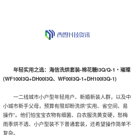
年轻实用之选：海信洗烘套装-棉花糖i3Q/Q-1・璀璨
(WF100I3Q+DH00I3Q、WF00I3Q-1+DH100I3Q-1)
一二线城市小户型年轻用户、新婚新装人群，以及中
小城市新手父母，预算有限却盼洗烘“实用、省空间、易
操作”。他们怕宝宝衣物有细菌、白衣服洗黄变硬，愁梅
雨季烘不透、小户型装不下普通套装，还希望操作简单不
复杂。