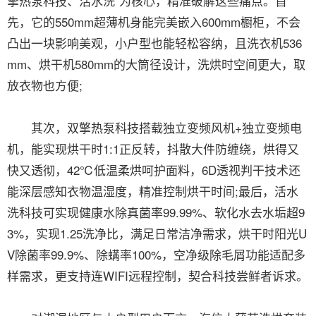
擎热泵科技、活水洗”为核心，精准破解这些痛点。首
先，它的550mm超薄机身能完美嵌入600mm橱柜，不会
凸出一块影响美观，小户型也能轻松容纳，且洗衣机536
mm、烘干机580mm的大筒径设计，洗烘时空间更大，取
放衣物也方便;
其次，双擎热泵科技搭载独立变频风机+独立变频电
机，能实现烘干时1:1正反转，抖散大件防缠绕，烘得又
快又透彻，42℃低温柔烘呵护面料，6D透视判干技术还
能深层感知衣物温湿度，精准控制烘干时间;最后，活水
洗科技可实现健康水除真菌率99.99%、软化水去水垢超9
3%，实现1.25洗净比，满足日常洁净需求，烘干时阳光U
V除菌率99.9%、除螨率100%，空净级除毛屑功能适配多
样需求，更支持连WIFI远程控制，契合科技尝鲜者诉求。