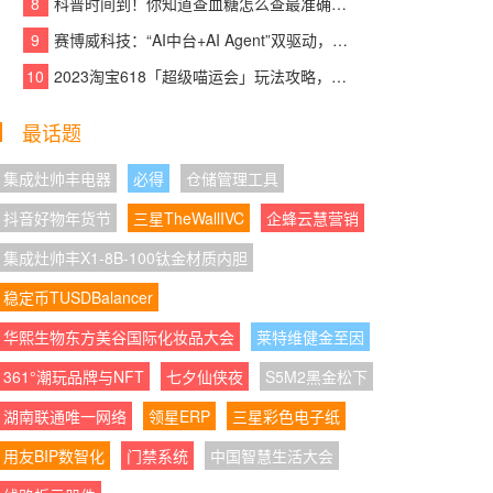
8
科普时间到！你知道查血糖怎么查最准确吗？
o夺性能、流畅双第一
9
赛博威科技：“AI中台+AI Agent”双驱动，【CYBER AI】智赋打造企业级AI大脑
08:07:40
|
联名“显化女王”刘晓庆，奈雪这杯
10
2023淘宝618「超级喵运会」玩法攻略，领喵币升级猫猫瓜分5亿，附618红包口
“财神奶”刷屏了
08:07:56
|
新潮科技礼藏住长久心动 京东数码
最话题
影音七夕好物成双价低至520元
集成灶帅丰电器
必得
仓储管理工具
08:07:05
|
宏祚新能源工商业分布式光伏机构
抖音好物年货节
三星TheWallIVC
企蜂云慧营销
间REITs在上交所正式设立，银行理财资金批量
入场
集成灶帅丰X1-8B-100钛金材质内胆
稳定币TUSDBalancer
08:07:07
|
破除"安全港"幻觉，看清企业AI应
用的内生风险与防护之道
华熙生物东方美谷国际化妆品大会
莱特维健金至因
08:07:34
|
AOC以“天生色准”进阶专业创作显
361°潮玩品牌与NFT
七夕仙侠夜
S5M2黑金松下
示，为创作者重建视觉信任
湖南联通唯一网络
领星ERP
三星彩色电子纸
08:07:47
|
AOC K27U3创作设计旗舰显示器
用友BIP数智化
门禁系统
中国智慧生活大会
以精准视界助力创作者突破想象边界