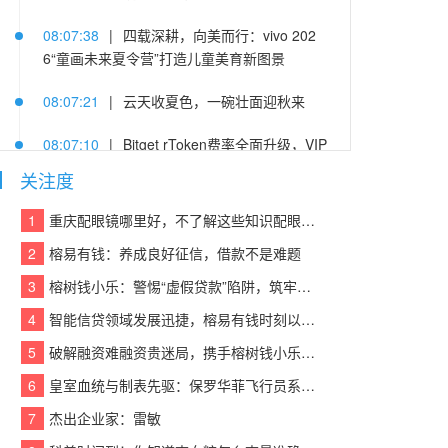
08:07:38
|
四载深耕，向美而行：vivo 202
6“童画未来夏令营”打造儿童美育新图景
08:07:21
|
云天收夏色，一碗壮面迎秋来
08:07:10
|
Bitget rToken费率全面升级，VIP
及PRO用户可享受阶梯费率及手续费折扣
关注度
08:07:14
|
杨隐峰入选“2026浙商青年榜样”，
1
重庆配眼镜哪里好，不了解这些知识配眼镜会被坑！
泛嘉数智创新引领企业服务升级
2
榕易有钱：养成良好征信，借款不是难题
08:07:06
|
萤石携手北京字节跳动公益基金
3
榕树钱小乐：警惕“虚假贷款”陷阱，筑牢反诈“防火墙”
会、火山引擎，以AI之眼点亮“少年奇遇季”暑期
4
智能信贷领域发展迅捷，榕易有钱时刻以客户为中心，回报每一份信任
公益研学
5
破解融资难融资贵迷局，携手榕树钱小乐，让贷款成功触手可及
08:07:40
|
深化“一带一路”交流合作，六国慢
6
皇室血统与制表先驱：保罗华菲飞行员系列与百达翡丽Calatrava的百年对话
病防控代表团到访甘李药业
7
杰出企业家：雷敏
08:07:51
|
鲁大师7月新机性能/流畅/AI榜：viv