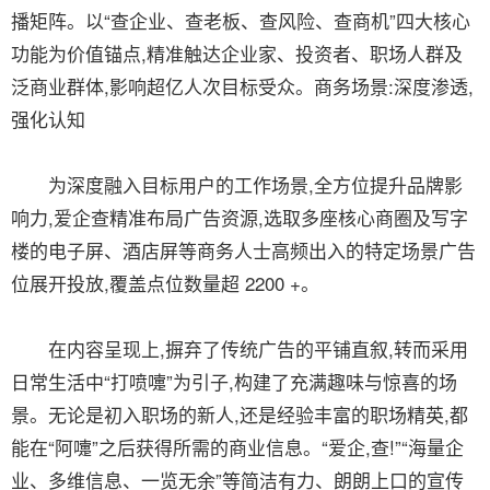
播矩阵。以“查企业、查老板、查风险、查商机”四大核心
功能为价值锚点,精准触达企业家、投资者、职场人群及
泛商业群体,影响超亿人次目标受众。商务场景:深度渗透,
强化认知
为深度融入目标用户的工作场景,全方位提升品牌影
响力,爱企查精准布局广告资源,选取多座核心商圈及写字
楼的电子屏、酒店屏等商务人士高频出入的特定场景广告
位展开投放,覆盖点位数量超 2200 +。
在内容呈现上,摒弃了传统广告的平铺直叙,转而采用
日常生活中“打喷嚏”为引子,构建了充满趣味与惊喜的场
景。无论是初入职场的新人,还是经验丰富的职场精英,都
能在“阿嚏”之后获得所需的商业信息。“爱企,查!”“海量企
业、多维信息、一览无余”等简洁有力、朗朗上口的宣传