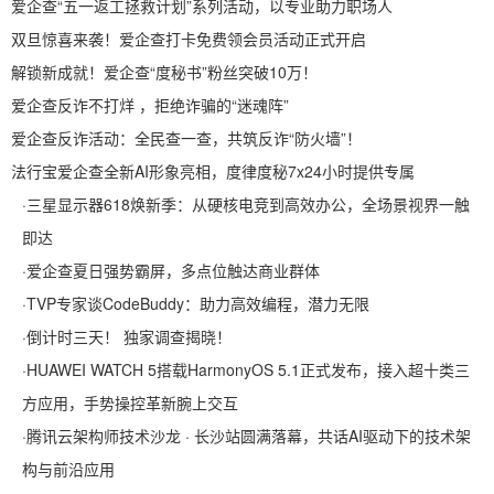
爱企查“五一返工拯救计划”系列活动，以专业助力职场人
双旦惊喜来袭！爱企查打卡免费领会员活动正式开启
解锁新成就！爱企查“度秘书”粉丝突破10万！
爱企查反诈不打烊 ，拒绝诈骗的“迷魂阵”
爱企查反诈活动：全民查一查，共筑反诈“防火墙”！
法行宝爱企查全新AI形象亮相，度律度秘7x24小时提供专属
·
三星显示器618焕新季：从硬核电竞到高效办公，全场景视界一触
即达
·
爱企查夏日强势霸屏，多点位触达商业群体
·
TVP专家谈CodeBuddy：助力高效编程，潜力无限
·
倒计时三天！ 独家调查揭晓！
·
HUAWEI WATCH 5搭载HarmonyOS 5.1正式发布，接入超十类三
方应用，手势操控革新腕上交互
·
腾讯云架构师技术沙龙 · 长沙站圆满落幕，共话AI驱动下的技术架
构与前沿应用