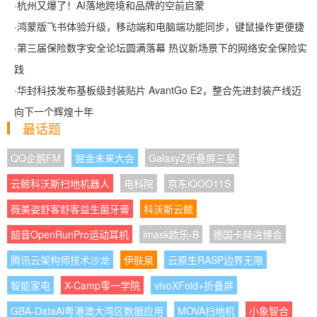
·
杭州又爆了！AI落地跨境和品牌的空前启蒙
·
鸿蒙版飞书体验升级，移动端和电脑端功能同步，键鼠操作更便捷
·
第三届保险数字安全论坛圆满落幕 热议新场景下的网络安全保险实
践
·
华封科技发布基板级封装贴片 AvantGo E2，整合先进封装产线迈
向下一个辉煌十年
最话题
QQ企鹅FM
掘金未来大会
GalaxyZ折叠屏三星
云鲸科沃斯扫地机器人
电科院
京东iQOO11S
薇美姿舒客舒客益生菌牙膏
科沃斯云鲸
韶音OpenRunPro运动耳机
imask欧乐-B
德国卡赫进博会
腾讯云架构师技术沙龙
伊肤泉
云原生RASP边界无限
智能家电
X-Camp零一学院
vivoXFold+折叠屏
GBA-DataAi粤港澳大湾区数据应用
MOVA扫地机
小象智合