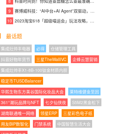
8
科普时间到！你知道查血糖怎么查最准确吗？
o夺性能、流畅双第一
9
赛博威科技：“AI中台+AI Agent”双驱动，【CYBER AI】智赋打造企业级AI大脑
08:07:40
|
联名“显化女王”刘晓庆，奈雪这杯
10
2023淘宝618「超级喵运会」玩法攻略，领喵币升级猫猫瓜分5亿，附618红包口
“财神奶”刷屏了
08:07:56
|
新潮科技礼藏住长久心动 京东数码
最话题
影音七夕好物成双价低至520元
集成灶帅丰电器
必得
仓储管理工具
08:07:05
|
宏祚新能源工商业分布式光伏机构
抖音好物年货节
三星TheWallIVC
企蜂云慧营销
间REITs在上交所正式设立，银行理财资金批量
入场
集成灶帅丰X1-8B-100钛金材质内胆
稳定币TUSDBalancer
08:07:07
|
破除"安全港"幻觉，看清企业AI应
用的内生风险与防护之道
华熙生物东方美谷国际化妆品大会
莱特维健金至因
08:07:34
|
AOC以“天生色准”进阶专业创作显
361°潮玩品牌与NFT
七夕仙侠夜
S5M2黑金松下
示，为创作者重建视觉信任
湖南联通唯一网络
领星ERP
三星彩色电子纸
08:07:47
|
AOC K27U3创作设计旗舰显示器
用友BIP数智化
门禁系统
中国智慧生活大会
以精准视界助力创作者突破想象边界