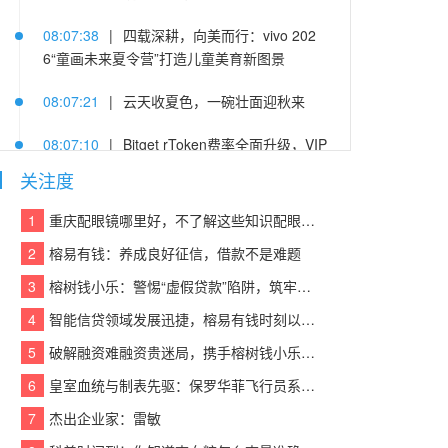
08:07:38
|
四载深耕，向美而行：vivo 202
6“童画未来夏令营”打造儿童美育新图景
08:07:21
|
云天收夏色，一碗壮面迎秋来
08:07:10
|
Bitget rToken费率全面升级，VIP
及PRO用户可享受阶梯费率及手续费折扣
关注度
08:07:14
|
杨隐峰入选“2026浙商青年榜样”，
1
重庆配眼镜哪里好，不了解这些知识配眼镜会被坑！
泛嘉数智创新引领企业服务升级
2
榕易有钱：养成良好征信，借款不是难题
08:07:06
|
萤石携手北京字节跳动公益基金
3
榕树钱小乐：警惕“虚假贷款”陷阱，筑牢反诈“防火墙”
会、火山引擎，以AI之眼点亮“少年奇遇季”暑期
4
智能信贷领域发展迅捷，榕易有钱时刻以客户为中心，回报每一份信任
公益研学
5
破解融资难融资贵迷局，携手榕树钱小乐，让贷款成功触手可及
08:07:40
|
深化“一带一路”交流合作，六国慢
6
皇室血统与制表先驱：保罗华菲飞行员系列与百达翡丽Calatrava的百年对话
病防控代表团到访甘李药业
7
杰出企业家：雷敏
08:07:51
|
鲁大师7月新机性能/流畅/AI榜：viv