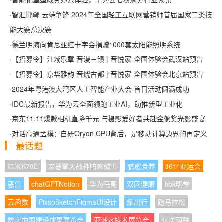
·
智汇邯郸 云端争锋 2024年全国轻工互联网营销师首届国家二类技
能大赛总决赛
·
德兰明海向肯尼亚红十字会捐赠1000套太阳能照明系统
·
【招募令】江城乐章 音漫三镇 |“音悦家”全国体验会武汉站预告
·
【招募令】京华雅韵 音绕古都 |“音悦家”全国体验会北京站预告
·
2024年粤港澳大湾区人工智能产业大会 首日活动圆满成功
·
IDC最新报告，华为云全面领跑工业AI，助推新型工业化
·
京东11.11爆款相机直降千元 与摄影爱好者共赴金像奖光影盛宴
·
对话高通孟樸：自研Oryon CPU背后，是移动计算边界的再定义
最话题
红米K70E
宏碁擎天战神暗影骑士
膳愈食养
361°亚运会
恶兽
chatGPTNotion
华为马亮
双同健康
bbk明堂
云函数
PixsoSketchFigmaUI设计
耀出行
跑马拉松
数字中国建设成果展览会
亚洲水技术展览会-
亿次网联