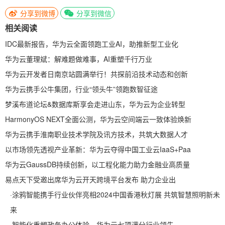
分享到微博
分享到微信
相关阅读
IDC最新报告，华为云全面领跑工业AI，助推新型工业化
华为云董理斌：解难题做难事，AI重塑千行万业
华为云开发者日南京站圆满举行！共探前沿技术动态和创新
华为云携手公牛集团，行业“领头牛”领跑数智征途
梦溪布道论坛&数据库斯享会走进山东，华为云为企业转型
HarmonyOS NEXT全面公测，华为云空间端云一致体验焕新
华为云携手淮南职业技术学院及讯方技术，共筑大数据人才
以市场领先透视产业革新：华为云夺得中国工业云IaaS+Paa
华为云GaussDB持续创新，以工程化能力助力金融业高质量
易点天下受邀出席华为云开天跨境平台发布 助力企业出
·
涂鸦智能携手行业伙伴亮相2024中国香港秋灯展 共筑智慧照明新未
来
·
智能化重塑政务办公体验，华为云七项满分行业领先