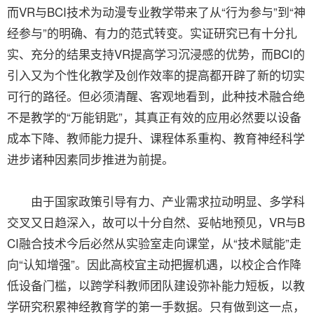
而VR与BCI技术为动漫专业教学带来了从“行为参与”到“神
经参与”的明确、有力的范式转变。实证研究已有十分扎
实、充分的结果支持VR提高学习沉浸感的优势，而BCI的
引入又为个性化教学及创作效率的提高都开辟了新的切实
可行的路径。但必须清醒、客观地看到，此种技术融合绝
不是教学的“万能钥匙”，其真正有效的应用必然要以设备
成本下降、教师能力提升、课程体系重构、教育神经科学
进步诸种因素同步推进为前提。
由于国家政策引导有力、产业需求拉动明显、多学科
交叉又日趋深入，故可以十分自然、妥帖地预见，VR与B
CI融合技术今后必然从实验室走向课堂，从“技术赋能”走
向“认知增强”。因此高校宜主动把握机遇，以校企合作降
低设备门槛，以跨学科教师团队建设弥补能力短板，以教
学研究积累神经教育学的第一手数据。只有做到这一点，