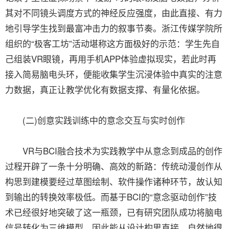
其对不同镜头调度方式的神经反应强度，由此直接、有力
地引导学生找到最富冲击力的叙事节奏。浙江传媒学院所
组织的“极客工坊”活动堪称这方面极好的示范：学生先自
己组装VR眼镜，再用手机APP体验虚拟现实，若此时再
接入简易脑电头环，便能收集学生沉浸体验中真实的注意
力数据，真正让教学优化有数据支撑、有量化依据。
(二)创意实践训练中的意念交互与实时创作
VR与BCI融合技术为实践教学中从意念到成品的创作
过程开辟了一条十分明确、高效的新路：传统动漫创作从
构思到建模要经过草图绘制、软件操作诸种环节，故认知
到输出的转换效率极低。而基于BCI的“意念驱动创作”技
术已经很好地突破了这一瓶颈，已有研究团队成功将脑电
信号转化为三维模型，因此能从设计构思直接、自然地得