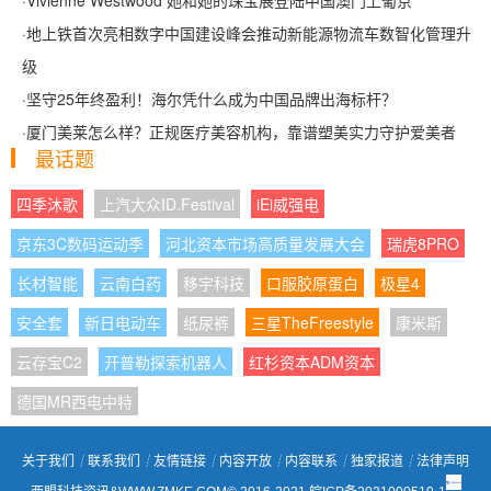
·
Vivienne Westwood 她和她的珠宝展登陆中国澳门上葡京
·
地上铁首次亮相数字中国建设峰会推动新能源物流车数智化管理升
级
·
坚守25年终盈利！海尔凭什么成为中国品牌出海标杆？
·
厦门美莱怎么样？正规医疗美容机构，靠谱塑美实力守护爱美者
最话题
四季沐歌
上汽大众ID.Festival
iEi威强电
京东3C数码运动季
河北资本市场高质量发展大会
瑞虎8PRO
长材智能
云南白药
移宇科技
口服胶原蛋白
极星4
安全套
新日电动车
纸尿裤
三星TheFreestyle
康米斯
云存宝C2
开普勒探索机器人
红杉资本ADM资本
德国MR西电中特
关于我们
┊
联系我们
┊
友情链接
┊
内容开放
┊
内容联系
┊
独家报道
┊
法律声明