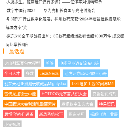
·
人类永生，距离我们还有多远？——任泽平对谈韩璧丞
·
数字中国行2024——华为亮相长春国际光电博览会
·
引领汽车行业数字化发展，神州数码荣获“2024年度最佳数据赋能
解决方案”奖
·
京东618全周期战报出炉：3C数码超级爆款销售超1000万件 成交额
同比增长3倍
最话题
火山引擎豆包大模型
剪映
电能星7kW交流充电桩
今日人才
多数
LexisNexis
老虎证券ESOP顺丰小哥
创梦天地亚洲潮玩收藏品MightyJax
比亚迪护卫舰07问界M5
雪佛龙加德士中能
HOTDOG元宇宙共识大会
克鲁勃润滑剂
中国肠道大会利活乳酸菌素片
腾讯数字生态大会
特易资讯
思博伦Wi-Fi设备
新风系统松下
振东制药
振威电池工业展
小宠虱敌