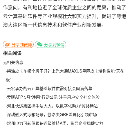
作意向，有利地拉近了全球优质企业之间的距离，推动了
云计算基础软件等产业规模壮大和实力提升，促进了粤港
澳大湾区新一代信息技术和软件产业创新发展。
分享到微博
分享到微信
相关阅读
无相关信息
·
柴油皮卡车哪个牌子好？上汽大通MAXUS星际皮卡堪称性能“天花
板”
·
云宏承办的云计算基础软件供需对接会圆满落幕
·
爱聊APP 5月“净网”行动公示 注重用户安全社交体验
·
河北快运集团携手法大大，以数字化助力“冀路畅达”
·
深耕嵌入式冰箱场景，伽洛夫GRF差异化引领市场
·
煜邦电力可转债跟踪评级维持A类，彰显企业稳健实力