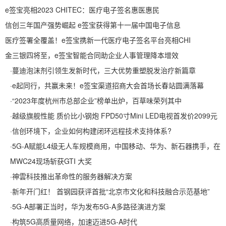
e签宝亮相2023 CHITEC：医疗电子签名惠医惠民
信创三年国产强势崛起 e签宝获得第十一届中国电子信息
医疗签署全覆盖！e签宝携新一代医疗电子签名平台亮相CHI
金三银四将至，e签宝智能合同助企业人事管理降本增效
·
蔓迪泡沫剂引领生发新时代，三大优势重塑脱发治疗新篇章
·
e起同行，共赢未来！e签宝渠道招商大会首场长春站圆满落幕
·
“2023年度杭州市总部企业”榜单出炉，百草味荣列其中
·
越级旗舰性能 质价比小钢炮 FPD50寸Mini LED电视首发价2099元
·
信创环境下，企业如何构建闭环远程技术支持体系?
·
5G-A赋能L4级无人车规模商用，中国移动、华为、新石器携手，在
MWC24现场斩获GTI 大奖
·
神雲科技推出革命性的服务器解决方案
·
新年开门红！ 首钢园获评首批“北京市文化和科技融合示范基地”
·
5G-A部署正当时，华为发布5G-A多路径演进方案
·
构筑5G高质量网络，加速迈进5G-A时代