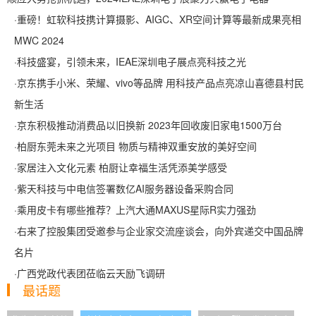
·
重磅！虹软科技携计算摄影、AIGC、XR空间计算等最新成果亮相
MWC 2024
·
科技盛宴，引领未来，IEAE深圳电子展点亮科技之光
·
京东携手小米、荣耀、vivo等品牌 用科技产品点亮凉山喜德县村民
新生活
·
京东积极推动消费品以旧换新 2023年回收废旧家电1500万台
·
柏厨东莞未来之光项目 物质与精神双重安放的美好空间
·
家居注入文化元素 柏厨让幸福生活凭添美学感受
·
紫天科技与中电信签署数亿AI服务器设备采购合同
·
乘用皮卡有哪些推荐？上汽大通MAXUS星际R实力强劲
·
右来了控股集团受邀参与企业家交流座谈会，向外宾递交中国品牌
名片
·
广西党政代表团莅临云天励飞调研
最话题