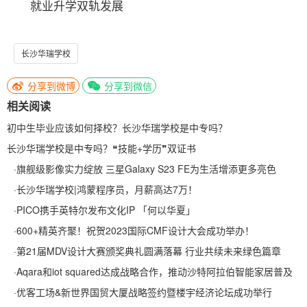
就业升学双轨发展
长沙华瑞学校
分享到微博
分享到微信
相关阅读
初中生毕业应该如何择校？长沙华瑞学校是中专吗？
长沙华瑞学校是中专吗？❝技能+学历❞双证书
·
旗舰级影像实力绽放 三星Galaxy S23 FE为生活增添更多亮色
·
长沙华瑞学校|鸿蒙程序员，月薪高达7万！
·
PICO携手英特尔发布文化IP 「何以华夏」
·
600+精英齐聚！祝贺2023国际CMF设计大会成功举办！
·
第21届MDV设计大赛颁奖典礼圆满落幕 行业共续未来绿色篇章
·
Aqara和iot squared达成战略合作，推动沙特阿拉伯智能家居普及
·
优客工场&新世界国贸大厦战略签约暨楼宇经济论坛成功举行