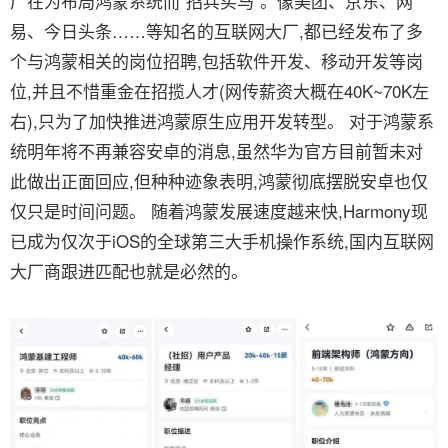
厂在为布局鸿蒙系统而“招兵买马”。像美团、京东、网
易、今日头条……等知名的互联网大厂,都已经发布了多
个与鸿蒙相关的岗位招聘,包括软件开发、移动开发等岗
位,并且不惜重金在招揽人才(网传薪资大概在40K~70K左
右),只为了加快推进鸿蒙原生应用开发转型。 对于鸿蒙系
统明年将不再兼容安卓的消息,虽然华为官方目前暂未对
此做出正面回应,但种种迹象表明,鸿蒙彻底摆脱安卓也仅
仅只是时间问题。 随着鸿蒙发展速度越来快,Harmony现
已成为仅次于iOS的全球第三大手机操作系统,国内互联网
大厂商跟进匹配也就是必然的。