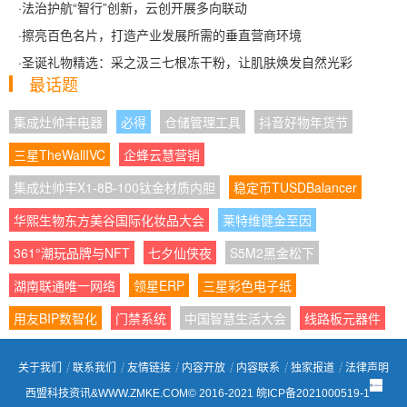
·
法治护航“智行”创新，云创开展多向联动
·
擦亮百色名片，打造产业发展所需的垂直营商环境
·
圣诞礼物精选：采之汲三七根冻干粉，让肌肤焕发自然光彩
最话题
集成灶帅丰电器
必得
仓储管理工具
抖音好物年货节
三星TheWallIVC
企蜂云慧营销
集成灶帅丰X1-8B-100钛金材质内胆
稳定币TUSDBalancer
华熙生物东方美谷国际化妆品大会
莱特维健金至因
361°潮玩品牌与NFT
七夕仙侠夜
S5M2黑金松下
湖南联通唯一网络
领星ERP
三星彩色电子纸
用友BIP数智化
门禁系统
中国智慧生活大会
线路板元器件
关于我们
┊
联系我们
┊
友情链接
┊
内容开放
┊
内容联系
┊
独家报道
┊
法律声明
西盟科技资讯&WWW.ZMKE.COM© 2016-2021
皖ICP备2021000519-1