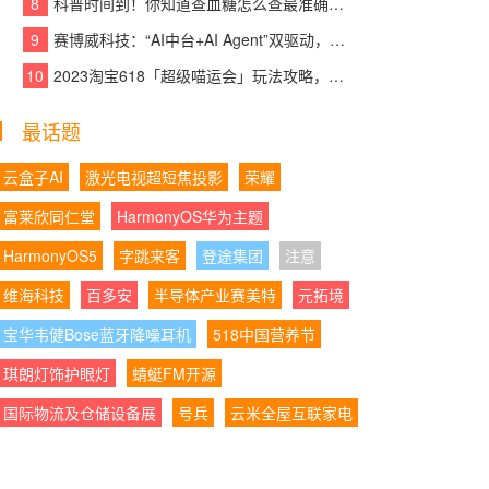
8
科普时间到！你知道查血糖怎么查最准确吗？
08:06:26
|
助力汽车文化走向民间，懂车帝直
线竞速锦标赛上海站8月8日开赛
9
赛博威科技：“AI中台+AI Agent”双驱动，【CYBER AI】智赋打造企业级AI大脑
10
2023淘宝618「超级喵运会」玩法攻略，领喵币升级猫猫瓜分5亿，附618红包口
08:06:00
|
成都展台搭建白皮书：2026选择成
都展览搭建5个核心筛选维度
最话题
08:06:41
|
点燃航天梦想：DeepFlame携手
“灵晟”超算突破燃烧模拟极限
云盒子AI
激光电视超短焦投影
荣耀
富莱欣同仁堂
HarmonyOS华为主题
08:06:04
|
智慧油客助力数百家油站完成“交易
即开票”合规落地
HarmonyOS5
字跳来客
登途集团
注意
维海科技
08:06:34
百多安
|
双节临近老酒回收旺季到来 行业鱼
半导体产业赛美特
元拓境
龙混杂市民卖酒需擦亮眼
宝华韦健Bose蓝牙降噪耳机
518中国营养节
08:06:05
|
鸿蒙版QQ新版太香了！可以用QQ
琪朗灯饰护眼灯
蜻蜓FM开源
闪传快速分享照片视频，还能自定义个性装扮！
国际物流及仓储设备展
号兵
云米全屋互联家电
08:06:52
|
“千问办公”上架鸿蒙电脑应用市
场，全面支持三大主流操作系统