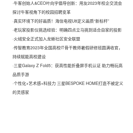
·
牛客创始人&CEO叶向宇倡导创新：用友2023年校企交流会
探讨牛客视角下的校园招聘变革
·
真实环境下的好画质！海信电视U8定义画质“新标杆”
·
老玩家投影仪挑选经验：明确四点立马挑到适合自家的投影
·
火绒安全正式加入龙蜥社区安全联盟
·
传智教育2023年全国高校IT骨干教师暑假研修班圆满收官，
持续赋能高校建设
·
三星Galaxy Z Fold5：获高性能折叠屏手机认证 助力畅玩高
品质手游
·
个性化+艺术感+科技力 三星BESPOKE HOME打造不被定义
的灵感家