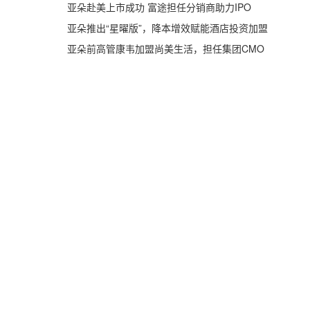
亚朵赴美上市成功 富途担任分销商助力IPO
亚朵推出“星曜版”，降本增效赋能酒店投资加盟
亚朵前高管康韦加盟尚美生活，担任集团CMO