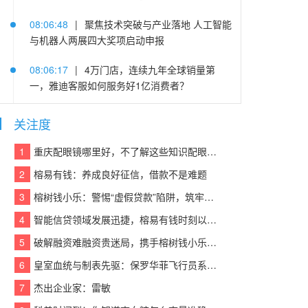
08:06:48
|
聚焦技术突破与产业落地 人工智能
与机器人两展四大奖项启动申报
08:06:17
|
4万门店，连续九年全球销量第
一，雅迪客服如何服务好1亿消费者？
08:06:29
|
AI 重构知识服务｜创客匠人 AI 智
关注度
能体 IP 实战训练营于厦门落幕
1
重庆配眼镜哪里好，不了解这些知识配眼镜会被坑！
08:06:02
|
龙头带动、品牌强农——文安县绘
2
榕易有钱：养成良好征信，借款不是难题
就乡村振兴“丰”景图
3
榕树钱小乐：警惕“虚假贷款”陷阱，筑牢反诈“防火墙”
08:06:39
|
AI搜索没有展现？改什么、发哪里
4
智能信贷领域发展迅捷，榕易有钱时刻以客户为中心，回报每一份信任
——企业信息植入大模型软文街GEO发稿实操
指南。
5
破解融资难融资贵迷局，携手榕树钱小乐，让贷款成功触手可及
6
皇室血统与制表先驱：保罗华菲飞行员系列与百达翡丽Calatrava的百年对话
08:06:15
|
需求升级倒逼产业革新，2026上半
年电摩行业加速探索高质量发展“破局点”
7
杰出企业家：雷敏