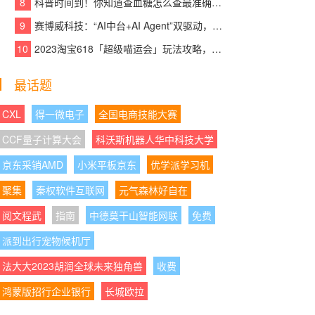
8
科普时间到！你知道查血糖怎么查最准确吗？
08:08:38
|
十八年，蒙娜丽莎微笑节一直在每
9
赛博威科技：“AI中台+AI Agent”双驱动，【CYBER AI】智赋打造企业级AI大脑
个“家”的故事里
10
2023淘宝618「超级喵运会」玩法攻略，领喵币升级猫猫瓜分5亿，附618红包口
08:08:10
|
Seedance 2.5首发体验入口来了，
最话题
PixPix把AI视频价格打到4.6折
08:08:31
|
硬核启航·域见未来——硬之城启用
CXL
得一微电子
全国电商技能大赛
YZCX.com，加速迈向物理AI智造引擎
CCF量子计算大会
科沃斯机器人华中科技大学
08:08:55
|
极氪7X 105km/h后碰拆车验证，金
京东采销AMD
小米平板京东
优学派学习机
砖电池经得起“甄”考验
聚集
秦权软件互联网
元气森林好自在
08:07:42
|
一组数据看懂2026上半年电摩：头
阅文程武
指南
中德莫干山智能网联
免费
部企业筑壁垒，产品线加速细分化
派到出行宠物候机厅
08:07:01
|
库存周期缩短一半，厨房家居头部
法大大2023胡润全球未来独角兽
收费
电商品牌用WPS Comate重构经营流程
鸿蒙版招行企业银行
长城欧拉
08:07:43
|
首个参与宇航标准制定的冰箱企