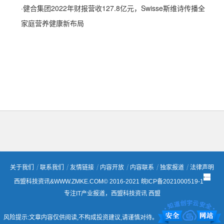
·
健合集团2022年财报营收127.8亿元，Swisse斯维诗传播全
家庭营养健康新布局
关于我们
┊
联系我们
┊
友情链接
┊
内容开放
┊
内容联系
┊
独家报道
┊
法律声明
西盟科技资讯&WWW.ZMKE.COM© 2016-2021
皖ICP备2021000519-1
专注IT产业报道，西盟科技资讯
西盟
风险提示:文章内容仅供阅读,不构成投资建议,请谨慎对待。