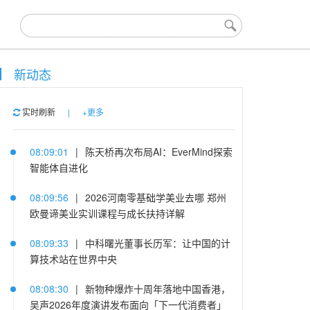
新动态
实时刷新
|
+更多
08:09:01
|
陈天桥再次布局AI：EverMind探索
智能体自进化
08:09:56
|
​2026河南零基础学美业去哪 郑州
欧曼谛美业实训课程与成长扶持详解
08:09:33
|
中科曙光董事长历军：让中国的计
算技术站在世界中央
08:08:30
|
新物种爆炸十周年落地中国香港，
吴声2026年度演讲发布面向「下一代消费者」