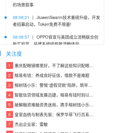
的场景叙事
08:08:21
|
JiuwenSwarm技术重磅升级，开发
者招募启动，Token免费不限量!
08:08:57
|
OPPO官宣与美团成立流畅联合创
新实验室，共建系统级极致流畅体验
关注度
08:08:24
|
深耕垂直数据赛道，东软携手上海
数据集团打造国家级数据价值化标杆
1
重庆配眼镜哪里好，不了解这些知识配眼镜会被坑！
2
榕易有钱：养成良好征信，借款不是难题
08:08:50
|
技嘉推出钛金雕1600PG5 AI TOP
电源：为发烧级主机与本地AI算力打造旗舰供电
3
榕树钱小乐：警惕“虚假贷款”陷阱，筑牢反诈“防火墙”
方案
4
智能信贷领域发展迅捷，榕易有钱时刻以客户为中心，回报每一份信任
08:08:32
|
把产品、工艺、案例沉淀为数字资
5
破解融资难融资贵迷局，携手榕树钱小乐，让贷款成功触手可及
产：向量纪元内容资产建设介绍
6
皇室血统与制表先驱：保罗华菲飞行员系列与百达翡丽Calatrava的百年对话
08:08:12
|
2026 家用脱毛答疑：残留毛茬会
7
杰出企业家：雷敏
伤肤、没效果？正确操作一次性讲清