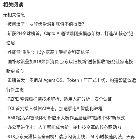
相关阅读
无相关信息
·
被问爆了！友睦齿滑滑到底值不值得做？
·
斩获PH全球榜首，Clipto.AI通过端侧多模态架构，打造AI 核心“记
忆层
·
养能健“重生”：以γ-氨基丁酸锚定科研信任
·
国补政策叠加618焕新消费 京东以旧换新“送装拆收”服务让家电换
新更省心
·
重磅首发！奥尼AI Agent OS、Token工厂正式上线，构建智能体运
行新生态
·
PZPE 空调扇抑菌技术解析、适用人群分析、安全认证
·
TCL首批接入微信AI生态，加速家电AI智能化进程
·
AMD锐龙AI智能体创新应用大赛作品展诠释"超级个体"新范式
·
办公室进化史：人工智能成为新一轮科技变革的核心驱动力
·
618京东天猫抖音全霸榜！清凉闪装上线，24 小时极速闪装，天再