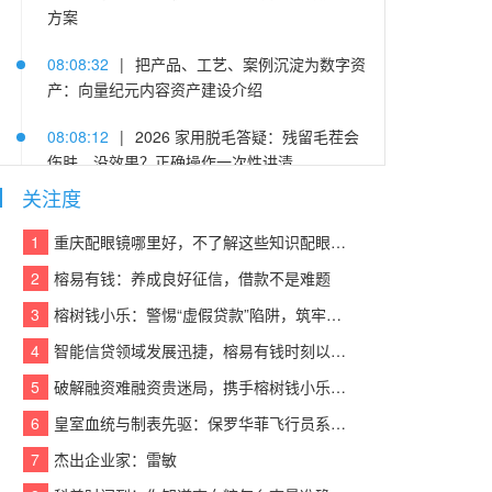
方案
08:08:32
|
把产品、工艺、案例沉淀为数字资
产：向量纪元内容资产建设介绍
08:08:12
|
2026 家用脱毛答疑：残留毛茬会
伤肤、没效果？正确操作一次性讲清
关注度
08:08:38
|
十八年，蒙娜丽莎微笑节一直在每
个“家”的故事里
1
重庆配眼镜哪里好，不了解这些知识配眼镜会被坑！
2
榕易有钱：养成良好征信，借款不是难题
08:08:10
|
Seedance 2.5首发体验入口来了，
PixPix把AI视频价格打到4.6折
3
榕树钱小乐：警惕“虚假贷款”陷阱，筑牢反诈“防火墙”
4
智能信贷领域发展迅捷，榕易有钱时刻以客户为中心，回报每一份信任
08:08:31
|
硬核启航·域见未来——硬之城启用
YZCX.com，加速迈向物理AI智造引擎
5
破解融资难融资贵迷局，携手榕树钱小乐，让贷款成功触手可及
6
皇室血统与制表先驱：保罗华菲飞行员系列与百达翡丽Calatrava的百年对话
08:08:55
|
极氪7X 105km/h后碰拆车验证，金
砖电池经得起“甄”考验
7
杰出企业家：雷敏