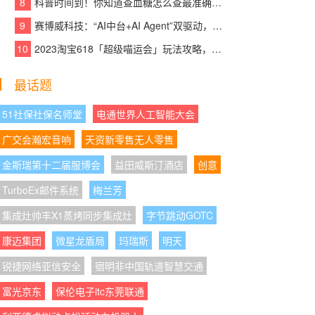
8
科普时间到！你知道查血糖怎么查最准确吗？
08:07:42
|
一组数据看懂2026上半年电摩：头
部企业筑壁垒，产品线加速细分化
9
赛博威科技：“AI中台+AI Agent”双驱动，【CYBER AI】智赋打造企业级AI大脑
10
2023淘宝618「超级喵运会」玩法攻略，领喵币升级猫猫瓜分5亿，附618红包口
08:07:01
|
库存周期缩短一半，厨房家居头部
电商品牌用WPS Comate重构经营流程
最话题
08:07:43
|
首个参与宇航标准制定的冰箱企
业，美的冰箱有哪些技术硬实力
51社保社保名师堂
电通世界人工智能大会
广交会瀚宏音响
天资新零售无人零售
08:07:10
|
匠心铸就品质，创新引领未来——
富都华创谱写办公家具行业新篇章
金斯瑞第十二届服博会
益田威斯汀酒店
创意
TurboEx邮件系统
08:07:38
|
四载深耕，向美而行：vivo 202
梅兰芳
6“童画未来夏令营”打造儿童美育新图景
集成灶帅丰X1蒸烤同步集成灶
字节跳动GOTC
08:07:21
|
云天收夏色，一碗壮面迎秋来
康迈集团
微星龙盾局
玛瑞斯
明天
锐捷网络亚信安全
宿明非中国轨道智慧交通
08:07:10
|
Bitget rToken费率全面升级，VIP
及PRO用户可享受阶梯费率及手续费折扣
富光京东
保伦电子itc东莞联通
08:07:14
|
杨隐峰入选“2026浙商青年榜样”，