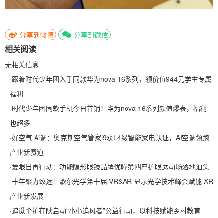
分享到微博
分享到微信
相关阅读
无相关信息
·
跟着时代少年团入手同款华为nova 16系列，领价值944元学生专属
福利
·
时代少年团同款手机今日首销！华为nova 16系列颜值爆表，福利
也超多
·
好空气 Ai调：奥克斯空气管家i9获L4级智能家电认证，AI空调领跑
产业新赛道
·
爱眼日再行动：功能隐形眼镜品牌优瞳第四座护眼运动场落地汕头
·
十年聚力致远！歌尔光学第十届 VR&AR 显示光学技术峰会赋能 XR
产业新发展
·
追觅个护在陕启动“小小追风者”公益行动，以科技赋能乡村教育