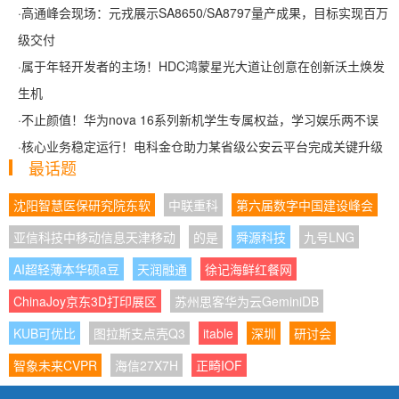
·
高通峰会现场：元戎展示SA8650/SA8797量产成果，目标实现百万
级交付
·
属于年轻开发者的主场！HDC鸿蒙星光大道让创意在创新沃土焕发
生机
·
不止颜值！华为nova 16系列新机学生专属权益，学习娱乐两不误
·
核心业务稳定运行！电科金仓助力某省级公安云平台完成关键升级
最话题
沈阳智慧医保研究院东软
中联重科
第六届数字中国建设峰会
亚信科技中移动信息天津移动
的是
舜源科技
九号LNG
AI超轻薄本华硕a豆
天润融通
徐记海鲜红餐网
ChinaJoy京东3D打印展区
苏州思客华为云GeminiDB
KUB可优比
图拉斯支点壳Q3
itable
深圳
研讨会
智象未来CVPR
海信27X7H
正畸IOF