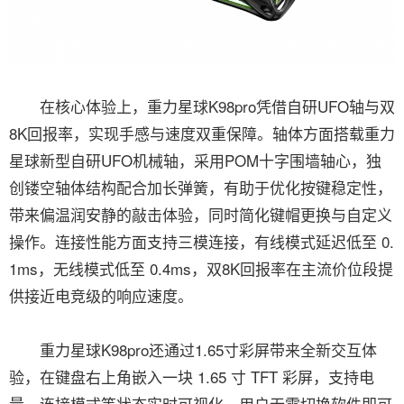
在核心体验上，重力星球K98pro凭借自研UFO轴与双
8K回报率，实现手感与速度双重保障。轴体方面搭载重力
星球新型自研UFO机械轴，采用POM十字围墙轴心，独
创镂空轴体结构配合加长弹簧，有助于优化按键稳定性，
带来偏温润安静的敲击体验，同时简化键帽更换与自定义
操作。连接性能方面支持三模连接，有线模式延迟低至 0.
1ms，无线模式低至 0.4ms，双8K回报率在主流价位段提
供接近电竞级的响应速度。
重力星球K98pro还通过1.65寸彩屏带来全新交互体
验，在键盘右上角嵌入一块 1.65 寸 TFT 彩屏，支持电
量、连接模式等状态实时可视化，用户无需切换软件即可