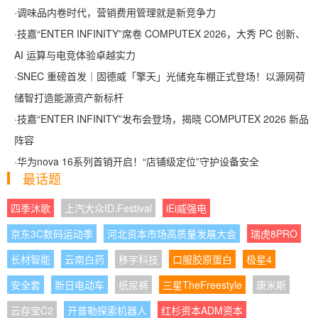
·
调味品内卷时代，营销费用管理就是新竞争力
·
技嘉“ENTER INFINITY”席卷 COMPUTEX 2026，大秀 PC 创新、
AI 运算与电竞体验卓越实力
·
SNEC 重磅首发｜固德威「擎天」光储充车棚正式登场！以源网荷
储智打造能源资产新标杆
·
技嘉“ENTER INFINITY”发布会登场，揭晓 COMPUTEX 2026 新品
阵容
·
华为nova 16系列首销开启！“店铺级定位”守护设备安全
最话题
四季沐歌
上汽大众ID.Festival
iEi威强电
京东3C数码运动季
河北资本市场高质量发展大会
瑞虎8PRO
长材智能
云南白药
移宇科技
口服胶原蛋白
极星4
安全套
新日电动车
纸尿裤
三星TheFreestyle
康米斯
云存宝C2
开普勒探索机器人
红杉资本ADM资本