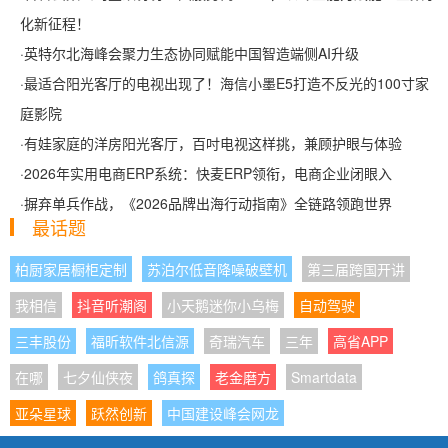
化新征程！
·
英特尔北海峰会聚力生态协同赋能中国智造端侧AI升级
·
最适合阳光客厅的电视出现了！海信小墨E5打造不反光的100寸家
庭影院
·
有娃家庭的洋房阳光客厅，百吋电视这样挑，兼顾护眼与体验
·
2026年实用电商ERP系统：快麦ERP领衔，电商企业闭眼入
·
摒弃单兵作战，《2026品牌出海行动指南》全链路领跑世界
最话题
柏厨家居橱柜定制
苏泊尔低音降噪破壁机
第三届跨国开讲
我相信
抖音听潮阁
小天鹅迷你小乌梅
自动驾驶
三丰股份
福昕软件北信源
奇瑞汽车
三年
高省APP
在哪
七夕仙侠夜
鸽真探
老金磨方
Smartdata
亚朵星球
跃然创新
中国建设峰会网龙