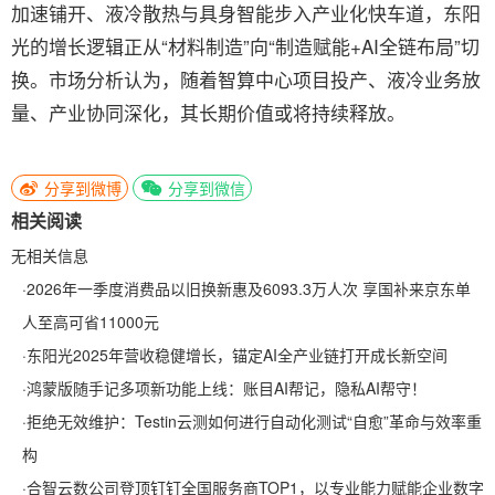
加速铺开、液冷散热与具身智能步入产业化快车道，东阳
光的增长逻辑正从“材料制造”向“制造赋能+AI全链布局”切
换。市场分析认为，随着智算中心项目投产、液冷业务放
量、产业协同深化，其长期价值或将持续释放。
分享到微博
分享到微信
相关阅读
无相关信息
·
2026年一季度消费品以旧换新惠及6093.3万人次 享国补来京东单
人至高可省11000元
·
东阳光2025年营收稳健增长，锚定AI全产业链打开成长新空间
·
鸿蒙版随手记多项新功能上线：账目AI帮记，隐私AI帮守！
·
拒绝无效维护：Testin云测如何进行自动化测试“自愈”革命与效率重
构
·
合智云数公司登顶钉钉全国服务商TOP1，以专业能力赋能企业数字