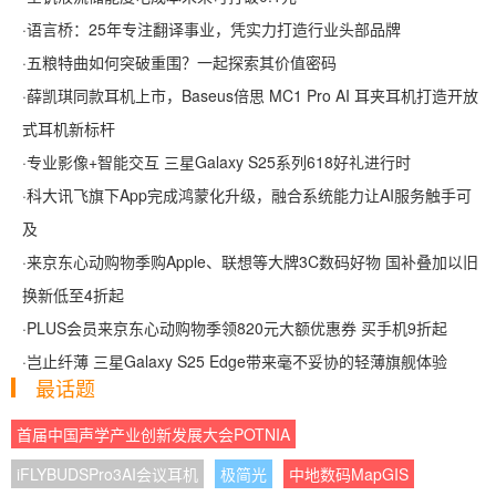
·
语言桥：25年专注翻译事业，凭实力打造行业头部品牌
·
五粮特曲如何突破重围？一起探索其价值密码
·
薛凯琪同款耳机上市，Baseus倍思 MC1 Pro AI 耳夹耳机打造开放
式耳机新标杆
·
专业影像+智能交互 三星Galaxy S25系列618好礼进行时
·
科大讯飞旗下App完成鸿蒙化升级，融合系统能力让AI服务触手可
及
·
来京东心动购物季购Apple、联想等大牌3C数码好物 国补叠加以旧
换新低至4折起
·
PLUS会员来京东心动购物季领820元大额优惠券 买手机9折起
·
岂止纤薄 三星Galaxy S25 Edge带来毫不妥协的轻薄旗舰体验
最话题
首届中国声学产业创新发展大会POTNIA
iFLYBUDSPro3AI会议耳机
极简光
中地数码MapGIS