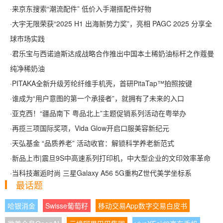
·
来京东搜索“潮流配件” 低价入手潮搭配件好物
·
大宇无限荣获“2025 H1 出海新势力奖”，亮相 PAGC 2025 分享全
球市场实践
·
君乐宝与西诺迪斯达成战略合作推出中国本土稀奶油标杆之作蔻曼
纯净稀奶油
·
PITAKA全新升级芳纶纤维手机壳，首研PitaTap™拍照按键
·
谁成为“用户意图的第一个承接者”，就拥有了未来的入口
·
亚克西！“疆品南下 粤品北上”主题促销系列活动在粤举办
·
再揽三项国际奖项，Vida Glow开启口服美容新纪元
·
天弘基金 “品质养老” 活动收官：解锁科学养老新范式
·
新品上市|震旦9S中高速系列打印机，中大型企业的文印效率革命
·
当科技邂逅时尚 三星Galaxy A56 5G重构Z世代美学坐标系
最话题
哈银消金
Swisse葡萄籽
移动交易App数字交易白皮书