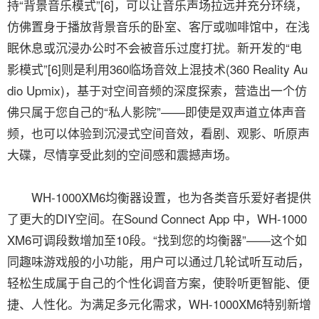
持“背景音乐模式”[6]，可以让音乐声场拉远并充分环绕，
仿佛置身于播放背景音乐的卧室、客厅或咖啡馆中，在浅
眠休息或沉浸办公时不会被音乐过度打扰。新开发的“电
影模式”[6]则是利用360临场音效上混技术(360 Reality Au
dio Upmix)，基于对空间音频的深度探索，营造出一个仿
佛只属于您自己的“私人影院”——即使是双声道立体声音
频，也可以体验到沉浸式空间音效，看剧、观影、听原声
大碟，尽情享受此刻的空间感和震撼声场。
WH-1000XM6均衡器设置，也为各类音乐爱好者提供
了更大的DIY空间。在Sound Connect App 中，WH-1000
XM6可调段数增加至10段。“找到您的均衡器”——这个如
同趣味游戏般的小功能，用户可以通过几轮试听互动后，
轻松生成属于自己的个性化调音方案，使聆听更智能、便
捷、人性化。为满足多元化需求，WH-1000XM6特别新增