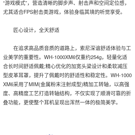
“游戏模式”，营造清晰的脚步声、射击声和空间定位感，
尤其适合FPS射击类游戏，体验身临其境的听觉享受。
匠心设计，全天舒适
在追求高品质音质的道路上，索尼深谙舒适体验与工
业美学的重要性。WH-1000XM6仅重约254g，轻量化适
合长时间舒适佩戴;精心优化的加宽头梁设计和柔软减压
型皮革耳罩，提升了佩戴时的舒适性和稳定性。WH-1000
XM6采用了MIM(金属粉末注射成型)精加工转轴，以高强
度、高精度工艺打造转轴结构，不仅实现了顺滑可靠的折
叠功能，更使整个耳机呈现出浑然一体的极简美学。