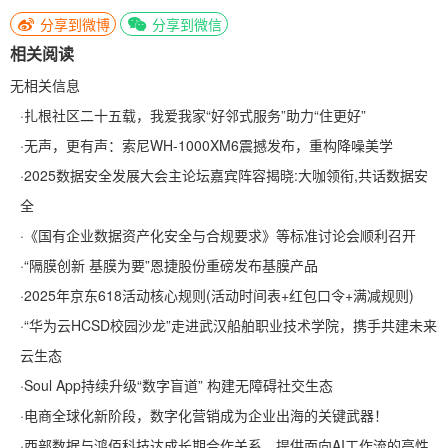
分享到微博
分享到微信
相关阅读
无相关信息
·
扎根社区二十五载，我爱我家“好邻式服务”助力“住更好”
·
无声，更有声：索尼WH-1000XM6震撼发布，重构降噪美学
·
2025数据安全发展大会主论坛嘉宾阵容揭晓:大咖领衔,共话数据安
全
·
《国有企业数据资产化安全与合规要求》等标准讨论会顺利召开
·
“隔膜创新 基膜为要”恩捷股份重磅发布基膜产品
·
2025年京东618活动核心规则(活动时间表+红包口令+满减规则)
·
“华为云HCSD校园沙龙”走进武汉船舶职业技术学院，携手共建未来
云生态
·
Soul App持续升级“数字盲道” 构建无障碍社交生态
·
电商全球化新阶段，数字化营销成为企业出海的关键武器！
·
西部数据与鸿佰科技达成长期合作关系，提供面向AI工作流的高性