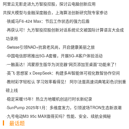
阿里云无影走进九方智投控股，探讨云电脑创新应用
共探大模型与金融深度融合，上海算法创新研究院专家参访
·
铁威马F6-424 Max：节后工作状态的强力后盾
·
再获认可！九方智投控股创新对话系统论文被国际计算语言大会成
功录用
·
Swisse引领NAD+抗衰老风尚，开启健康美丽之旅
·
中国电信即将推出5G-A套餐，开展5G-A客户体验活动
·
一触直达！鸿蒙原生版华为浏览器“网页添加至桌面”功能来了！
·
英飞·思想家 x DeepSeek：构建多AI智能体可视化数智协作空间
·
教材彩字轻松认 学习效率看得见！ 阿尔法蛋高速词典笔彩色识别重
磅上线
·
稳定采暖15年！热立方地暖机创运行时长新纪录
·
SunPump 2025年1月：多维度发力，引领波场TRON生态新浪潮
·
九号电动M3 95c MAX值得买吗？性能、安全、续航全揭秘
最话题