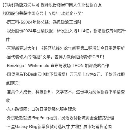
持续创新能力受认可 视源股份稳居中国大企业创新百强
视源股份荣获中国商显十五周年“功勋企业奖”
·
历正科技2024年终总结：乘风破浪正当时
·
视源股份2024年业绩快报：研发投入增1.14亿，新增授权专利超千
件
·
喜迎新春过大年！《碧蓝航线》蛇年新春第二弹活动今日重磅更新
·
当代装修人的“嘴替”文学，吉博力教你拒绝装修“CPU”！
·
Benzinga：Wintermute 宣布与波场 TRON 加深战略合作
·
国货黑马ToDesk云电脑下载激增！万元显卡仅售2元，千款游戏即
点即玩！
·
兼具个人成长、科技新知、文学艺术，这份华为阅读新春书单请查
收
·
东方融资网：口碑日活动强化服务理念
·
外贸收款就选PingPong福贸，灵活收付物流资金全链路管理
·
三星Galaxy Ring新增多款可选尺寸 并将扩展市场销售范围