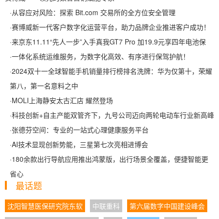
·
从容应对风险：探索 Bit.com 交易所的全方位安全管理
·
赛博威新一代客户数字化运营平台，助力品牌企业推进客户成功！
·
来京东11.11“先人一步”入手真我GT7 Pro 加19.9元享四年电池保
·
一体化系统运维服务，为数字化高效、有序进行保驾护航！
·
2024双十一全球智能手机销量排行榜排名洗牌：华为仅第十，荣耀
第八，第一名意料之中
·
MOLI上海静安太古汇店 耀然登场
·
科技创新+自主产能双管齐下，九号公司迈向两轮电动车行业新高峰
·
张德芬空间：专业的一站式心理健康服务平台
·
AI技术显现创新势能，三星第七次亮相进博会
·
180余款出行导航应用推出鸿蒙版，出行场景全覆盖，便捷智能更
省心
最话题
沈阳智慧医保研究院东软
中联重科
第六届数字中国建设峰会