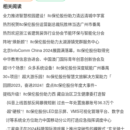
相关阅读
全力推进智慧校园建设！itc保伦股份助力清远清城中学富
热烈祝贺itc保伦股份运营副总裁阮胜林当选广州市番禺
热烈欢迎浙江省建筑装饰行业协会节能环保与智能化分会
阵地“焕新颜”！itc保伦股份助力太湖源镇党群服务中心
北京InfoComm China 2024展圆满落幕，itc保伦股份取得完
中华教育信息协进会、中国澳门国际青年创意创新协会及
超15个场景！众多系统设备！itc保伦股份深度赋能广州番禺
30+项目！超大游乐园！itc保伦股份智慧文旅解决方案助力「
回顾2023，奋进2024！盘点itc保伦股份年度大事件~
提档升级！itc保伦股份助力西 藏自治区卫生健康委打造智
·
抖音上线首部反网暴微短剧 过去一年处置施暴账号36.3万个
·
超“硬核”！itc保伦股份LED显示屏、VMS可视化管理平台、数字会
讨等系统全方位助力中国移动分公司打造应急指挥调度中心
·
三星电子在2024科隆国际游戏展上推出突破性的裸眼式 “玄龙骑士