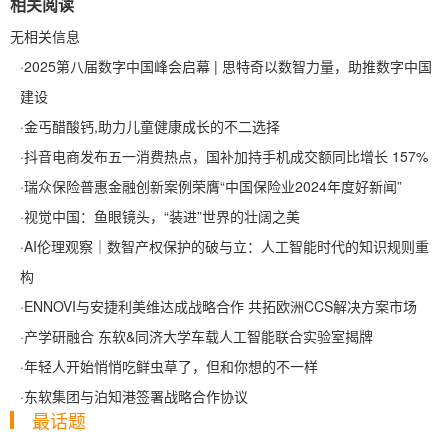
相关阅读
无相关信息
·
2025第八届数字中国峰会启幕 | 思特奇以数智力量，助推数字中国
建设
·
金丐醋酸钙,助力儿童健康成长的不二选择
·
抖音电商发布五一消费热点，国补加持手机成交额同比增长 157%
·
瑞众保险普惠金融创新案例荣膺“中国保险业2024年度好新闻”
·
视觉中国：鱼眼镜头，“装进”世界的壮阔之美
·
AI伦理观察｜数智产权保护的破与立：人工智能时代的知识规则重
构
·
ENNOVI与安捷利美维达成战略合作 共拓欧洲CCS解决方案市场
·
产学研融合 东软&同济大学车载人工智能联合实验室揭牌
·
年轻人开始悄悄吃鲜虫草了，但和你想的不一样
·
东软集团与泊知港签署战略合作协议
最话题