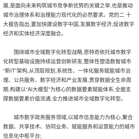
展,是面向未来构筑城市竞争新优势的关键之举,也是推动
城市治理体系和治理能力现代化的必然要求。党的二 十
大报告指出,要加快建设数字中国,发展数字经济,促进数字
经济和实体经济深度融合。
围绕城市全域数字化转型战略,思特奇依托城市数字
化转型基础设施持续运营创新研发,整体性塑造数智城市
“新IT”架构,从顶层规划,系统性、一体化服务赋能城市治
理、公共服务、数字经济和产业发展,贯穿数据全生命周
期,构建以“AI大模型”为核心的数据要素赋能体系,全面支
撑数据要素价值流通,全力推进城市全域数字化转型。
城市数字政务服务领域,以城市信息能力为核心,聚合
数据、共享技术、协同业务、赋能服务和运营能力的城市
信息化中枢平台;