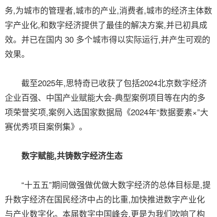
务,为城市的管理者,城市的产业,消费者,城市的经济主体数
字产业化,和数字经济提供了最佳的解决方案,并已初具成
效。并已在国内 30 多个城市得以实际运行,并产生可观的
效果。
截至2025年,思特奇已收获了包括2024北京数字经济
企业百强、中国产业赋能大会-典型案例项目等在内的多
项荣誉奖项,案例入选国家数据局《2024年“数据要素×”大
赛优秀项目案例集》。
数字赋能,共铸数字经济生态
“十五五”期间做强做优做大数字经济的总体目标是,提
升数字经济在国民经济中占的比重,加快推进数字产业化
与产业数字化。本届数字中国峰会,更是为我们吹响了构