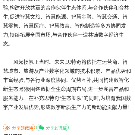
验,构建开放共赢的合作伙伴生态体系,与合作伙伴和合共
生,促进智慧文旅、智慧能源、智慧金融、智慧交通、智
慧零售、智慧医疗、智慧教育、智能制造等多方协同发
力,持续拓展全国市场,与合作伙伴一道共铸数字经济生
态。
风起扬帆正当时。未来,思特奇将依托在运营商、智
慧城市、旅游及产业数字化领域的技术积累、产品优势和
丰富经验,与各行业深度协同、优势互补,共同构建数智化
新生态;积极围绕数据全生命周期布局,进一步完善产品和
服务能力。在补充思特奇“生态舰队”的同时,为培育我国数
字产业发展优势,形成数字新质生产力的新动能贡献力量!
分享到微博
分享到微信