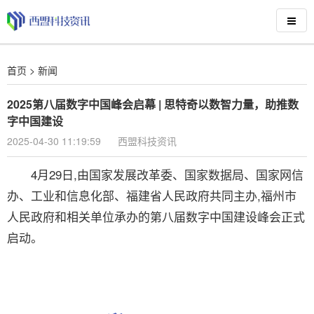
首页
>
新闻
2025第八届数字中国峰会启幕 | 思特奇以数智力量，助推数
字中国建设
2025-04-30 11:19:59
西盟科技资讯
4月29日,由国家发展改革委、国家数据局、国家网信
办、工业和信息化部、福建省人民政府共同主办,福州市
人民政府和相关单位承办的第八届数字中国建设峰会正式
启动。