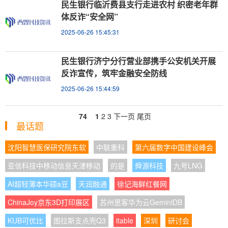
民生银行临沂费县支行走进农村 织密老年群
体反诈“安全网”
2025-06-26 15:45:31
民生银行济宁分行营业部携手公安机关开展
反诈宣传，筑牢金融安全防线
2025-06-26 15:44:59
74
1
2
3
下一页
尾页
最话题
沈阳智慧医保研究院东软
中联重科
第六届数字中国建设峰会
亚信科技中移动信息天津移动
的是
舜源科技
九号LNG
AI超轻薄本华硕a豆
天润融通
徐记海鲜红餐网
ChinaJoy京东3D打印展区
苏州思客华为云GeminiDB
KUB可优比
图拉斯支点壳Q3
itable
深圳
研讨会